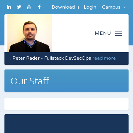
Download
Login
Campus
.
Peter Rader - Fullstack DevSecOps
read more
Our Staff