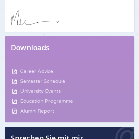
Downloads
Career Advice
Semester Schedule
University Events
Education Programme
Alumni Report
Sprechen Sie mit mir