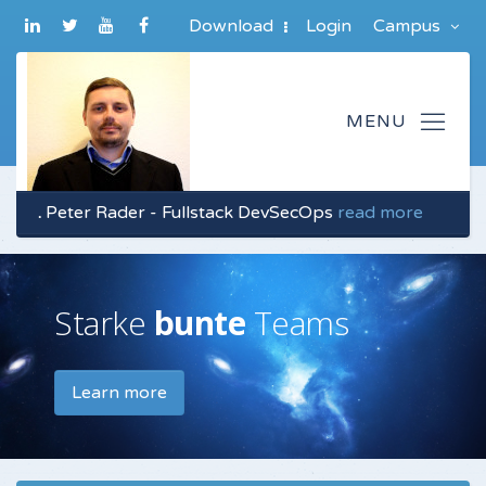
Download
Login
Campus
.
Peter Rader - Fullstack DevSecOps
read more
Starke
Komplexität
bunte
Teams
Learn more