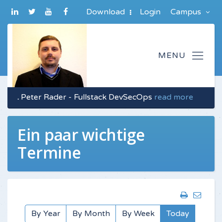
Download
Login
Campus
.
Peter Rader - Fullstack DevSecOps
read more
Ein paar wichtige
Termine
By Year
By Month
By Week
Today