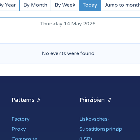
By Year
By Month
By Week
Today
Jump to mont
Thursday 14 May 2026
No events were found
Patterns
Prinzipien
Factory
Liskovsches-
Proxy
Substitionsprinzip
Composite
(LSP)