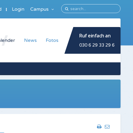
d
Login
Campus
Ruf einfach an
lender
News
Fotos
030 6 29 33 29 6