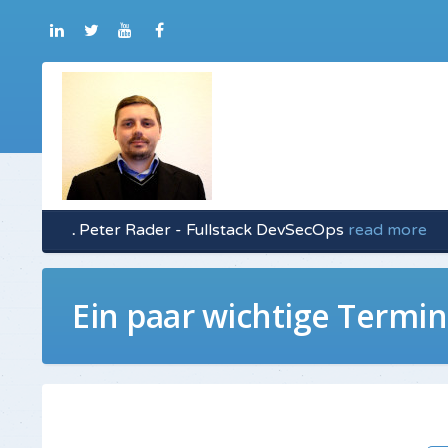
.
Peter Rader - Fullstack DevSecOps
read more
Ein paar wichtige Termi