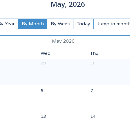
May,
2026
By Year
By Month
By Week
Today
Jump to mont
May 2026
Wed
Thu
29
30
6
7
13
14