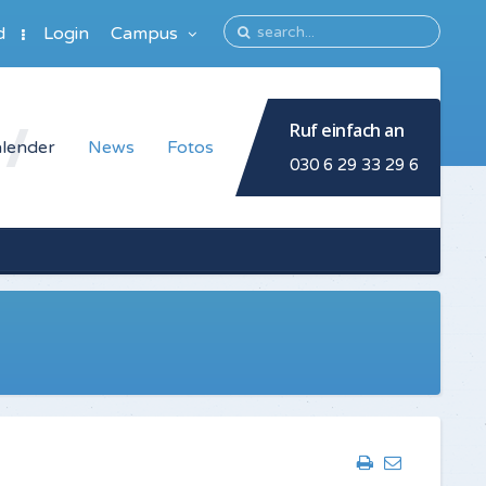
d
Login
Campus
Ruf einfach an
lender
News
Fotos
030 6 29 33 29 6