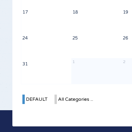
17
18
19
24
25
26
1
2
31
DEFAULT
All Categories ...