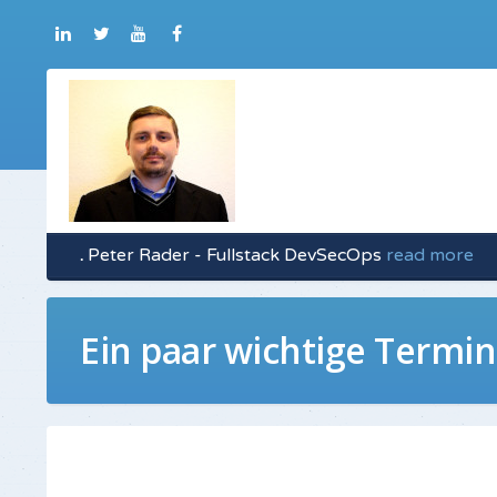
.
Peter Rader - Fullstack DevSecOps
read more
Ein paar wichtige Termi