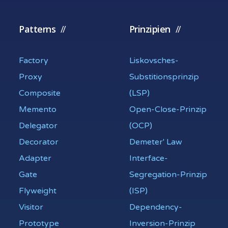
Patterns
Prinzipien
Factory
Liskovsches-
Proxy
Substitionsprinzip
Composite
(LSP)
Memento
Open-Close-Prinzip
Delegator
(OCP)
Decorator
Demeter' Law
Adapter
Interface-
Gate
Segregation-Prinzip
Flyweight
(ISP)
Visitor
Dependency-
Prototype
Inversion-Prinzip