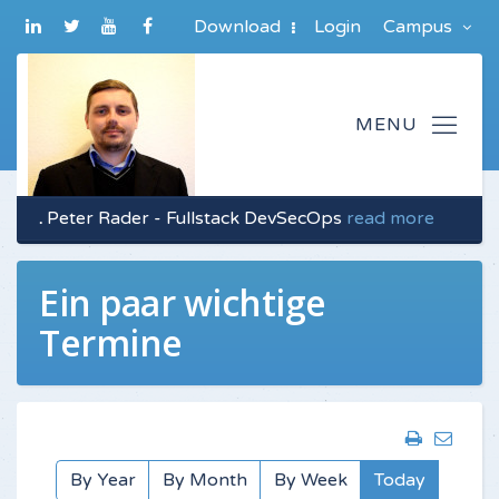
Download
Login
Campus
.
Peter Rader - Fullstack DevSecOps
read more
Ein paar wichtige
Termine
By Year
By Month
By Week
Today